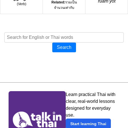
ruam yôt
Related:
รวมเป็น
(
Verb
)
จำนวนเท่ากับ
Search
Learn practical Thai with
clear, real-world lessons
designed for everyday
use.
Start learning Thai