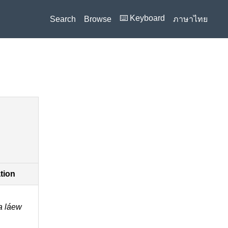
⌨️ Keyboard
Search
Browse
ภาษาไทย
ation
a láew