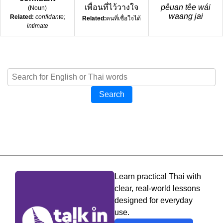
เพื่อนที่ไว้วางใจ
pêuan têe wái
(
Noun
)
waang jai
Related:
confidante;
Related:
คนที่เชื่อใจได้
intimate
Search
Learn practical Thai with
clear, real-world lessons
designed for everyday
use.