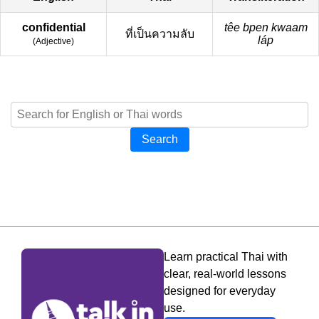
confidential
têe bpen kwaam
ที่เป็นความลับ
láp
(
Adjective
)
Search
Learn practical Thai with
clear, real-world lessons
designed for everyday
use.