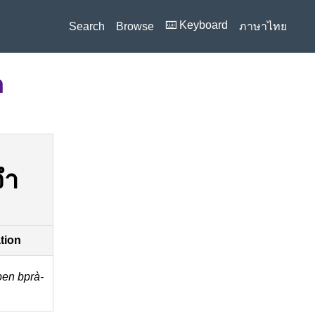
⌨️ Keyboard
Search
Browse
ภาษาไทย
n
จำ
ation
bpen bprà-