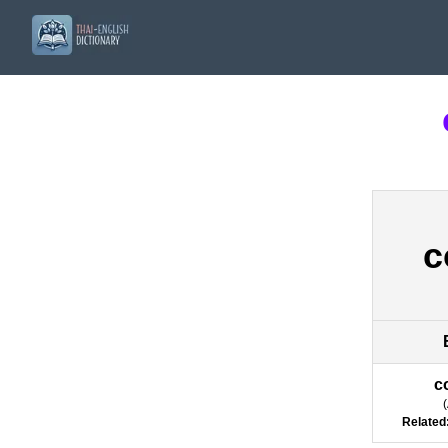
c
c
(
Related