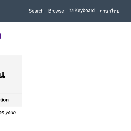
⌨️ Keyboard
Search
Browse
ภาษาไทย
n
ัน
ation
ǎan yeun