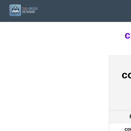
c
c
co