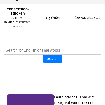
conscience-
stricken
ที่รู้สึกผิด
têe róo-sèuk pìt
(
Adjective
)
Related:
guilt-ridden;
remorseful
Search
Learn practical Thai with
clear, real-world lessons