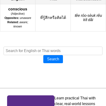
conscious
(
Adjective
)
têe róo-sèuk rěu
ที่รู้สึกหรือคิดได้
Opposites:
unaware
kít dâi
Related:
aware;
known
Search
Learn practical Thai with
clear, real-world lessons