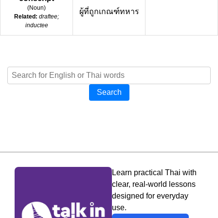
(
Noun
)
ผู้ที่ถูกเกณฑ์ทหาร
Related:
draftee;
inductee
Search
Learn practical Thai with
clear, real-world lessons
designed for everyday
use.