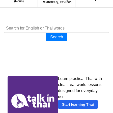
(
Noun
)
Related:
อณู, ส่วนเล็กๆ
Search
Learn practical Thai with
clear, real-world lessons
designed for everyday
use.
Start learning Thai