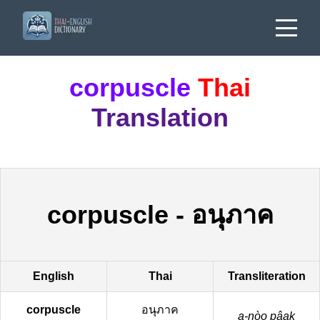
corpuscle
Thai
Translation
corpuscle
-
อนุภาค
English
Thai
Transliteration
corpuscle
อนุภาค
a-nòo pâak