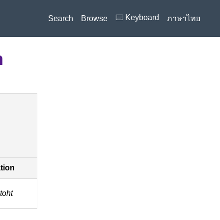
⌨️ Keyboard
Search
Browse
ภาษาไทย
n
ation
toht