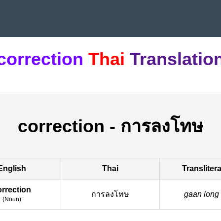
correction
Thai
Translatio
correction
-
การลงโทษ
English
Thai
Transliter
orrection
การลงโทษ
gaan long 
(
Noun
)