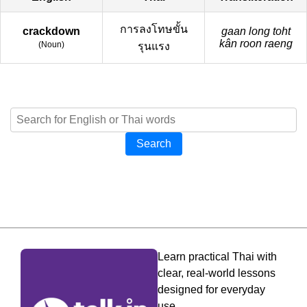
การลงโทษขั้น
crackdown
gaan long toht
kân roon raeng
(
Noun
)
รุนแรง
Search
Learn practical Thai with
clear, real-world lessons
designed for everyday
use.