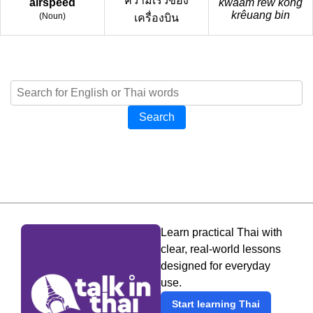
ความเร็วของ
airspeed
kwaam rew kǒng
krêuang bin
(
Noun
)
เครื่องบิน
Search
Learn practical Thai with
clear, real-world lessons
designed for everyday
use.
Start learning Thai