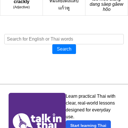
ที่มีเสียงดังแสบ
crackly
dang sàep gâew
(
Adjective
)
แก้วหู
hǒo
Search
Learn practical Thai with
clear, real-world lessons
designed for everyday
use.
Start learning Thai