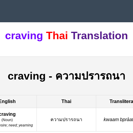
craving
Thai
Translation
craving
-
ความปรารถนา
English
Thai
Transliter
craving
ความปรารถนา
kwaam bpràat
(
Noun
)
sire; need; yearning