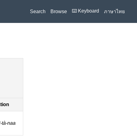
⌨️ Keyboard
Search
Browse
ภาษาไทย
ation
-tà-naa