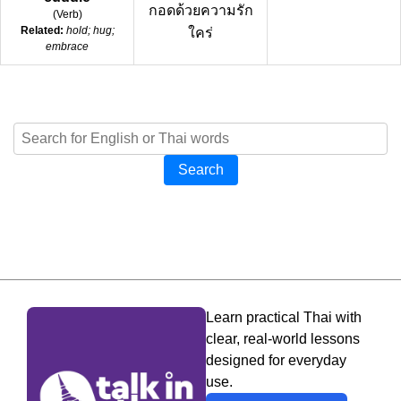
กอดด้วยความรัก
(
Verb
)
Related:
hold; hug;
ใคร่
embrace
Search
Learn practical Thai with
clear, real-world lessons
designed for everyday
use.