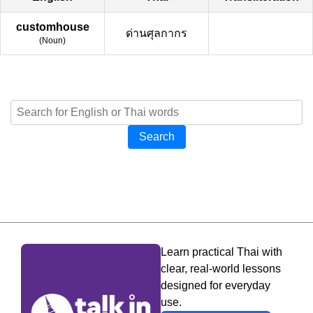
customhouse
ด่านศุลกากร
(
Noun
)
Search
Learn practical Thai with
clear, real-world lessons
designed for everyday
use.