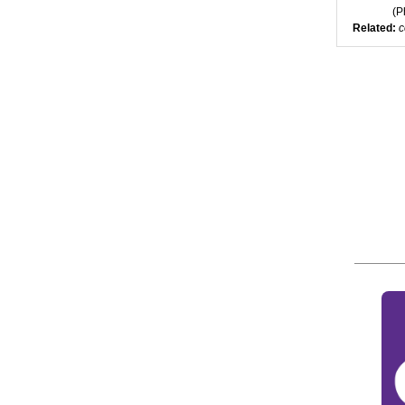
(
P
Related:
c