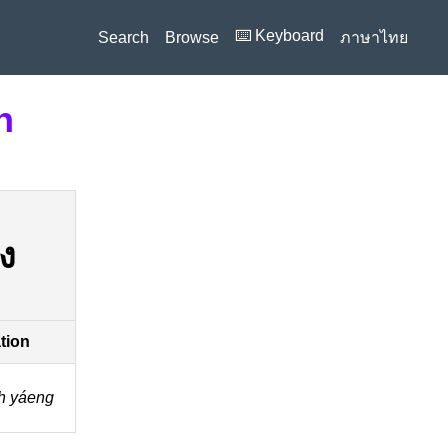
⌨️ Keyboard
Search
Browse
ภาษาไทย
n
ง
ation
̂h yáeng