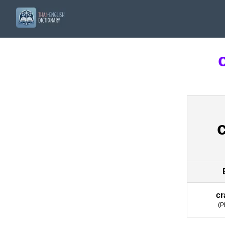
cr
(
P