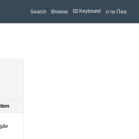
⌨️ Keyboard
Search
Browse
ภาษาไทย
ation
ngǎe