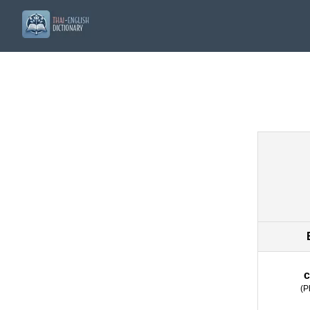
c
(
P