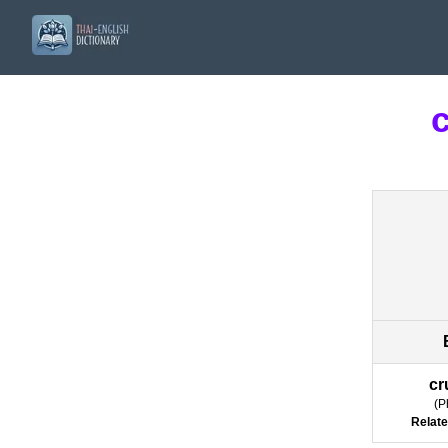
cr
(
P
Relate