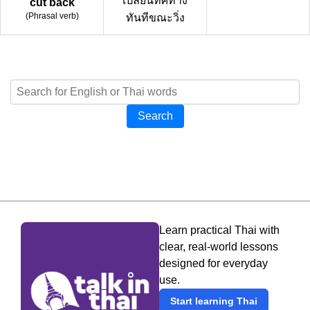
เปลี่ยนทิศทาง
cut back
(
Phrasal verb
)
ทันทีขณะวิ่ง
Search
Learn practical Thai with
clear, real-world lessons
designed for everyday
use.
Start learning Thai