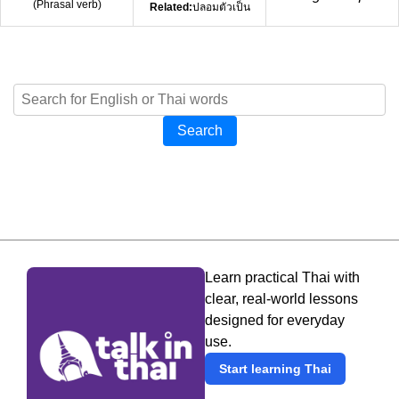
(
Phrasal verb
)
Related:
ปลอมตัวเป็น
Search
Learn practical Thai with
clear, real-world lessons
designed for everyday
use.
Start learning Thai