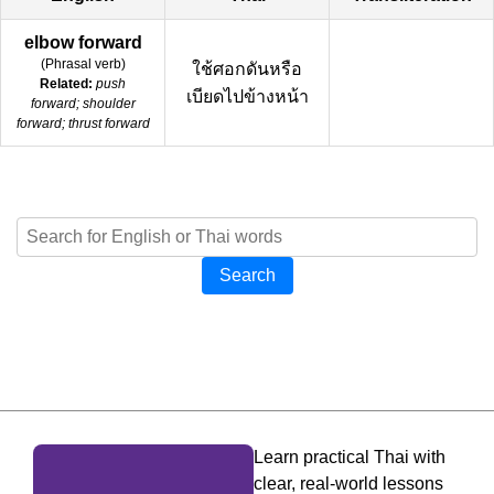
elbow forward
(
Phrasal verb
)
ใช้ศอกดันหรือ
Related:
push
เบียดไปข้างหน้า
forward; shoulder
forward; thrust forward
Search
Learn practical Thai with
clear, real-world lessons