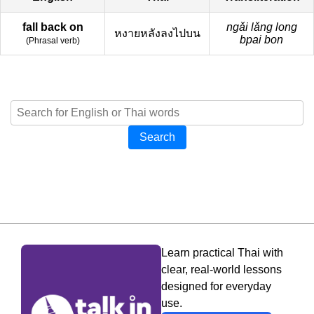
fall back on
ngǎi lǎng long
หงายหลังลงไปบน
bpai bon
(
Phrasal verb
)
Search
Learn practical Thai with
clear, real-world lessons
designed for everyday
use.