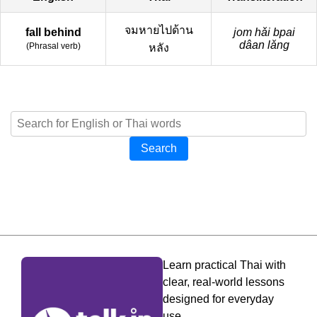
จมหายไปด้าน
fall behind
jom hǎi bpai
dâan lǎng
(
Phrasal verb
)
หลัง
Search
Learn practical Thai with
clear, real-world lessons
designed for everyday
use.