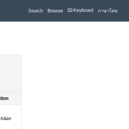
⌨️ Keyboard
Search
Browse
ภาษาไทย
ation
-hǎan