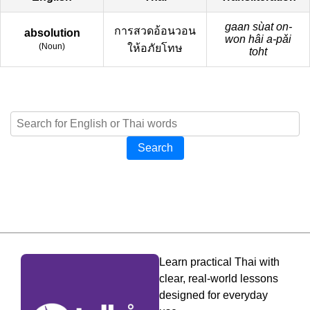
gaan sùat on-
การสวดอ้อนวอน
absolution
won hâi a-pǎi
(
Noun
)
ให้อภัยโทษ
toht
Search
Learn practical Thai with
clear, real-world lessons
designed for everyday