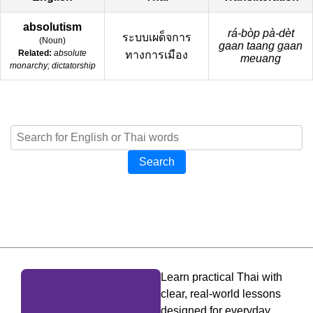
absolutism
rá-bòp pà-dèt
ระบบเผด็จการ
(
Noun
)
gaan taang gaan
Related:
absolute
ทางการเมือง
meuang
monarchy; dictatorship
Search
Learn practical Thai with
clear, real-world lessons
designed for everyday