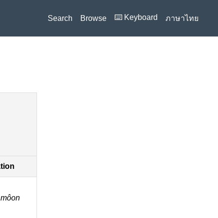
⌨️ Keyboard
Search
Browse
ภาษาไทย
ation
 môon