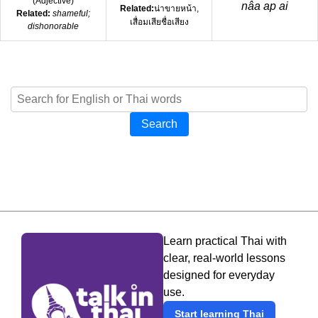
(
Adjective
)
nâa ap ai
Related:
น่าขายหน้า,
Related:
shameful;
เสื่อมเสียชื่อเสียง
dishonorable
Search
Learn practical Thai with
clear, real-world lessons
designed for everyday
use.
Start learning Thai