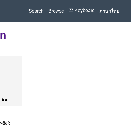
⌨️ Keyboard
Search
Browse
ภาษาไทย
on
ation
yâek