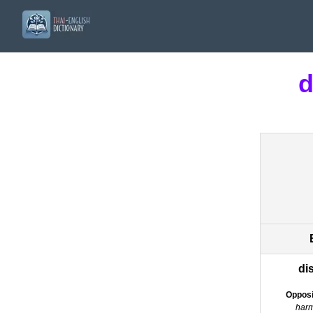
d
di
Opposi
harm