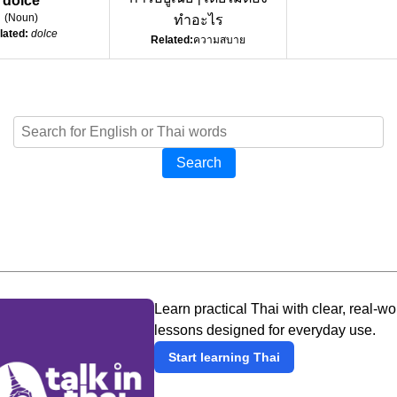
dolce
(
Noun
)
ทำอะไร
lated:
dolce
Related:
ความสบาย
Search
Learn practical Thai with clear, real-wo
lessons designed for everyday use.
Start learning Thai