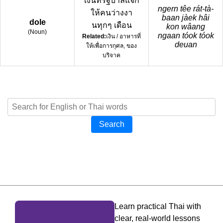
เงินที่รัฐบาลแจก
ngern têe rát-tà-
ให้คนว่างงา
baan jàek hâi
dole
นทุกๆ เดือน
kon wâang
(
Noun
)
ngaan tóok tóok
Related:
เงิน / อาหารที่
deuan
ให้เพื่อการกุศล, ของ
บริจาค
Search
Learn practical Thai with
clear, real-world lessons