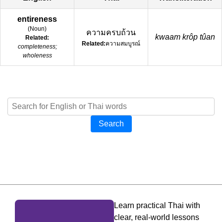
entireness
(
Noun
)
ความครบถ้วน
kwaam krôp tûan
Related:
Related:
ความสมบูรณ์
completeness;
wholeness
Search
Learn practical Thai with
clear, real-world lessons