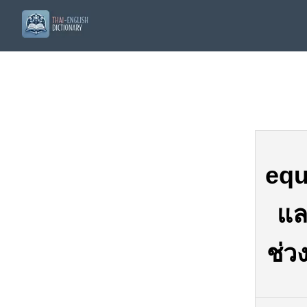
equ
แล
ช่ว