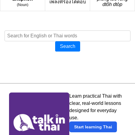
เพลงที่ร้องโต้ตอบ
dtôh dtòp
(
Noun
)
Search
Learn practical Thai with
clear, real-world lessons
designed for everyday
use.
Start learning Thai