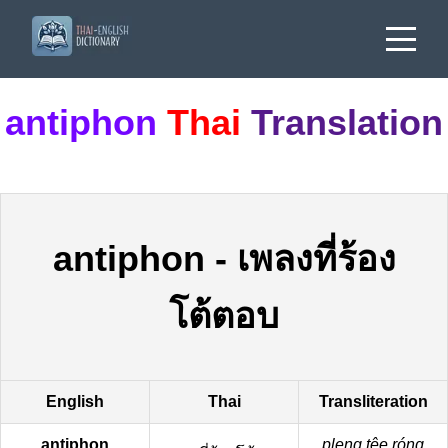
antiphon
Thai
Translation
antiphon
-
เพลงที่ร้อง
โต้ตอบ
English
Thai
Transliteration
antiphon
pleng têe róng