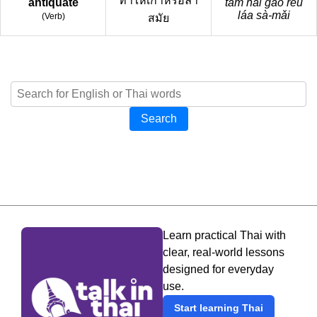
ทำให้เก่าหรือล้า
antiquate
tam hâi gào rěu
láa sà-mǎi
(
Verb
)
สมัย
Search
Learn practical Thai with
clear, real-world lessons
designed for everyday
use.
Start learning Thai