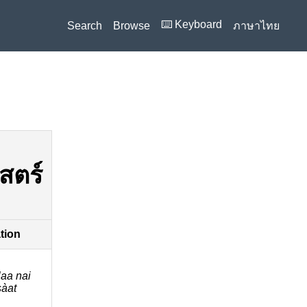
⌨️ Keyboard
Search
Browse
ภาษาไทย
สตร์
ation
laa nai
àat