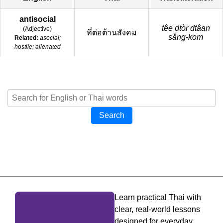
antisocial
têe dtòr dtâan
(
Adjective
)
ที่ต่อต้านสังคม
sǎng-kom
Related:
asocial;
hostile; alienated
Search
Learn practical Thai with
clear, real-world lessons
designed for everyday