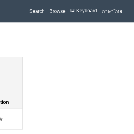
⌨️ Keyboard
Search
Browse
ภาษาไทย
ation
̀r