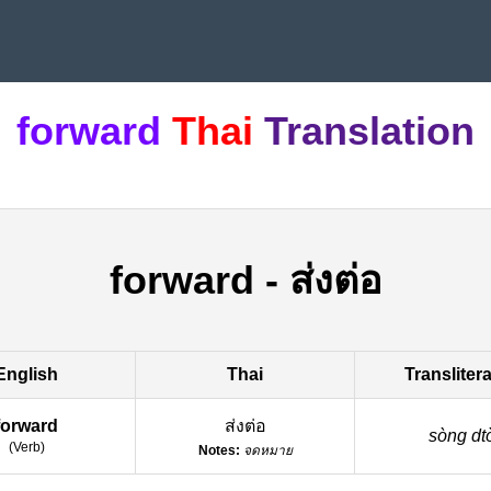
forward
Thai
Translation
forward
-
ส่งต่อ
English
Thai
Transliter
forward
ส่งต่อ
sòng dto
(
Verb
)
Notes:
จดหมาย