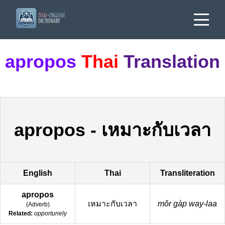
apropos
Thai
Translation
apropos
-
เหมาะกับเวลา
English
Thai
Transliteration
apropos
เหมาะกับเวลา
mǒr gàp way-laa
(
Adverb
)
Related:
opportunely