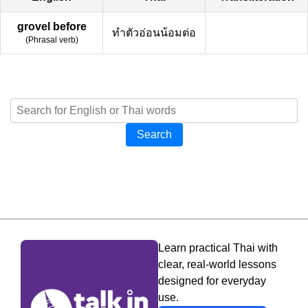
grovel before
ทำตัวอ่อนน้อมต่อ
(
Phrasal verb
)
Search
Learn practical Thai with
clear, real-world lessons
designed for everyday
use.