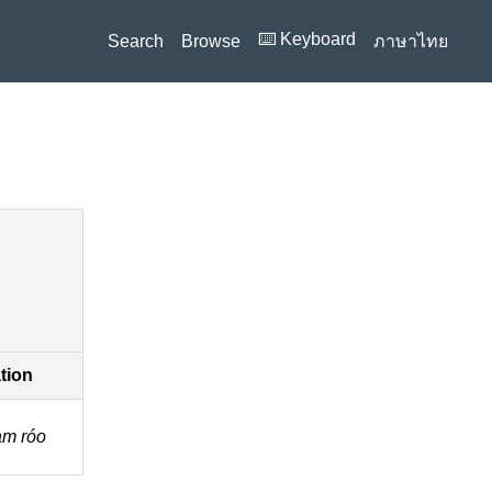
⌨️ Keyboard
Search
Browse
ภาษาไทย
ation
am róo