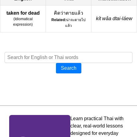
taken for dead
คิดว่าตายแล้ว
kít wâa dtai-láew
(
Idiomatical
Related:
น่าจะตายไป
expression
)
แล้ว
Search
Learn practical Thai with
clear, real-world lessons
designed for everyday