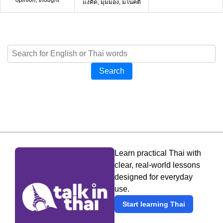
แง่คิด, มุมมอง, มโนคติ
Search
Learn practical Thai with
clear, real-world lessons
designed for everyday
use.
Start learning Thai