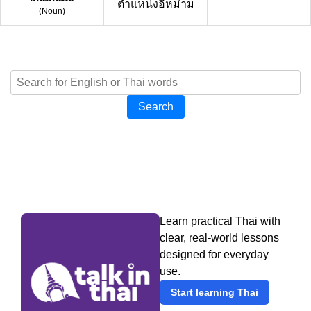
ตำแหน่งอิหม่าม
(
Noun
)
Search
Learn practical Thai with
clear, real-world lessons
designed for everyday
use.
Start learning Thai