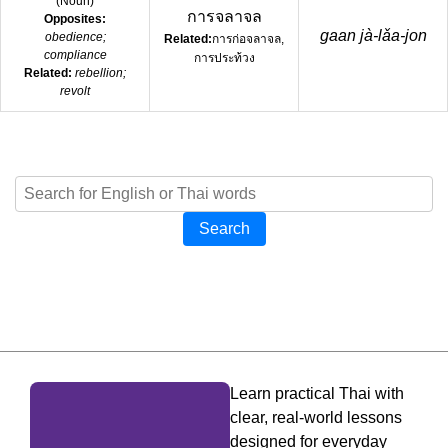
(
Noun
)
การจลาจล
Opposites:
gaan jà-lǎa-jon
obedience;
Related:
การก่อจลาจล,
compliance
การประท้วง
Related:
rebellion;
revolt
Search
Learn practical Thai with
clear, real-world lessons
designed for everyday