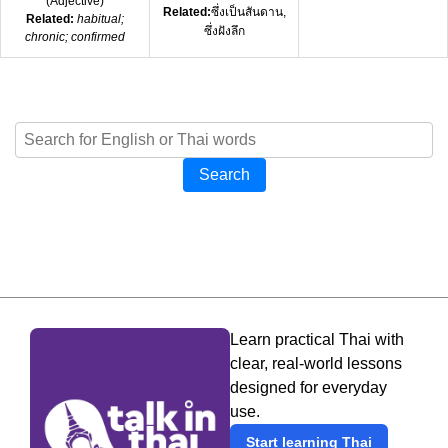
(
Adjective
)
Related:
ซึ่งเป็นสันดาน,
Related:
habitual;
ซึ่งฝังลึก
chronic; confirmed
Search
Learn practical Thai with
clear, real-world lessons
designed for everyday
use.
Start learning Thai